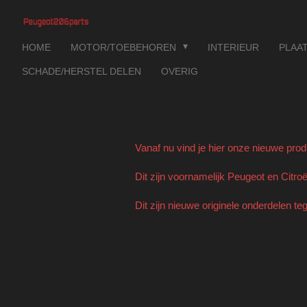
Ga
direct
HOME
MOTOR/TOEBEHOREN
INTERIEUR
PLAA
naar
de
SCHADE/HERSTEL DELEN
OVERIG
NIEUWE PRODUC
hoofdinhoud
Vanaf nu vind je hier onze nieuwe pro
Dit zijn voornamelijk Peugeot en Citr
Dit zijn nieuwe originele onderdelen te