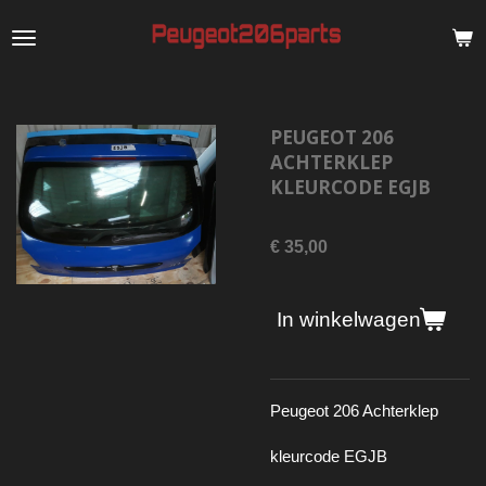
Ga
direct
naar
de
PEUGEOT 206
hoofdinhoud
ACHTERKLEP
KLEURCODE EGJB
€ 35,00
In winkelwagen
Peugeot 206 Achterklep
kleurcode EGJB