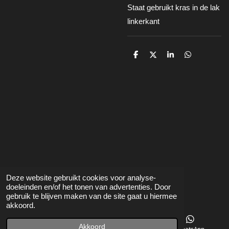
Staat gebruikt kras in de lak
linkerkant
D
D
S
D
e
e
h
e
l
e
a
l
e
l
r
e
n
e
n
Deze website gebruikt cookies voor analyse-
Voorwaarden
betalen/leveren/retour
Contact
doeleinden en/of het tonen van advertenties. Door
gebruik te blijven maken van de site gaat u hiermee
akkoord.
Akkoord
Telefoonnummer
Kaart
WhatsApp