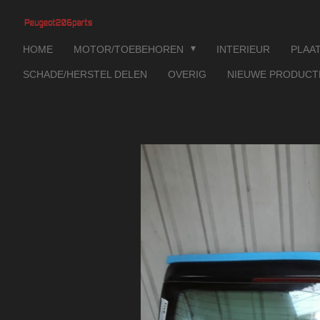
Ga
direct
HOME
MOTOR/TOEBEHOREN
INTERIEUR
PLAA
naar
de
SCHADE/HERSTEL DELEN
OVERIG
NIEUWE PRODUC
hoofdinhoud