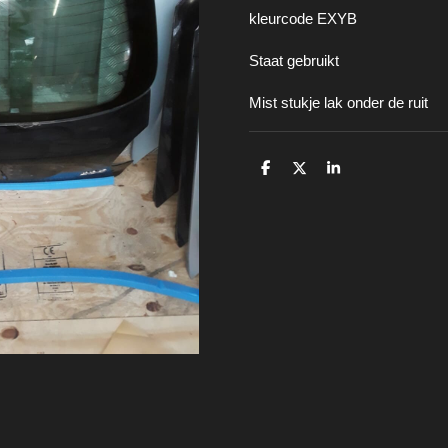
kleurcode EXYB
Staat gebruikt
Mist stukje lak onder de ruit
D
D
S
e
e
h
l
e
a
e
l
r
n
e