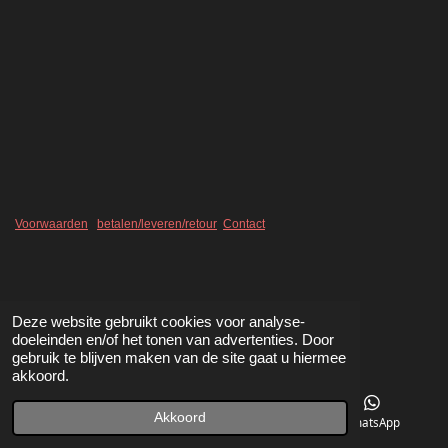
l
e
a
l
e
l
r
e
n
e
n
Voorwaarden
betalen/leveren/retour
Contact
Deze website gebruikt cookies voor analyse-
doeleinden en/of het tonen van advertenties. Door
gebruik te blijven maken van de site gaat u hiermee
akkoord.
Akkoord
Telefoonnummer
Kaart
WhatsApp