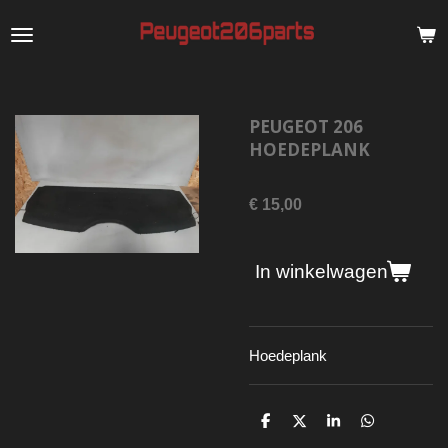
Ga
direct
naar
de
PEUGEOT 206
hoofdinhoud
HOEDEPLANK
€ 15,00
In winkelwagen
Hoedeplank
D
D
S
D
e
e
h
e