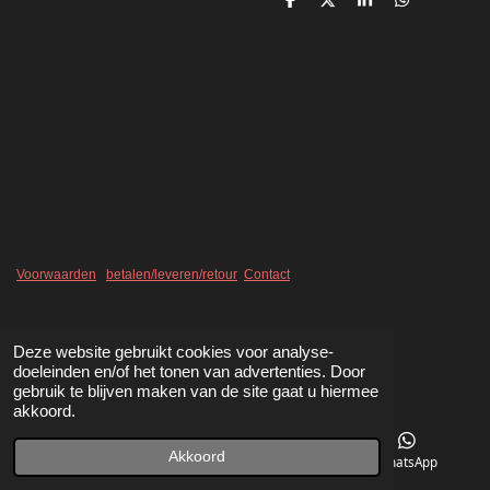
D
D
S
D
e
e
h
e
l
e
a
l
e
l
r
e
n
e
n
Voorwaarden
betalen/leveren/retour
Contact
Deze website gebruikt cookies voor analyse-
doeleinden en/of het tonen van advertenties. Door
gebruik te blijven maken van de site gaat u hiermee
akkoord.
Akkoord
Telefoonnummer
Kaart
WhatsApp