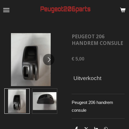
Ga
direct
naar
de
PEUGEOT 206
hoofdinhoud
HANDREM CONSULE
€ 5,00
Uitverkocht
Peugeot 206 handrem
consule