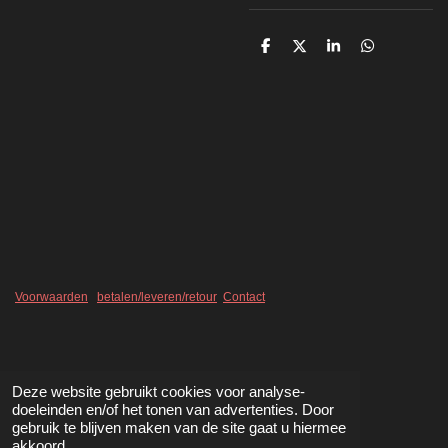
D
D
S
D
e
e
h
e
l
e
a
l
e
l
r
e
n
e
n
Voorwaarden
betalen/leveren/retour
Contact
Deze website gebruikt cookies voor analyse-
doeleinden en/of het tonen van advertenties. Door
gebruik te blijven maken van de site gaat u hiermee
akkoord.