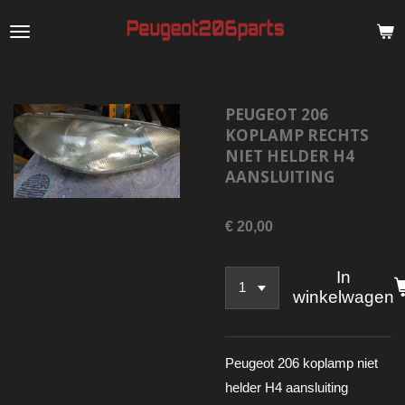
Ga
direct
naar
de
PEUGEOT 206
hoofdinhoud
KOPLAMP RECHTS
NIET HELDER H4
AANSLUITING
€ 20,00
In
winkelwagen
Peugeot 206 koplamp niet
helder H4 aansluiting