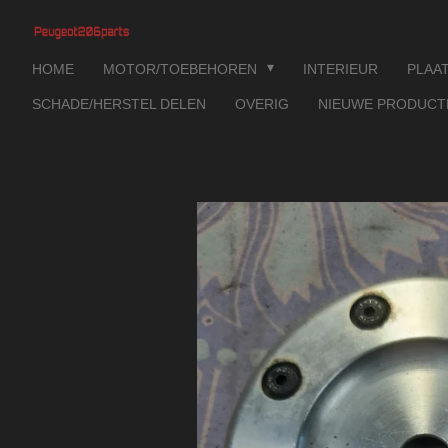
Ga
direct
HOME
MOTOR/TOEBEHOREN
INTERIEUR
PLAA
naar
de
SCHADE/HERSTEL DELEN
OVERIG
NIEUWE PRODUC
hoofdinhoud