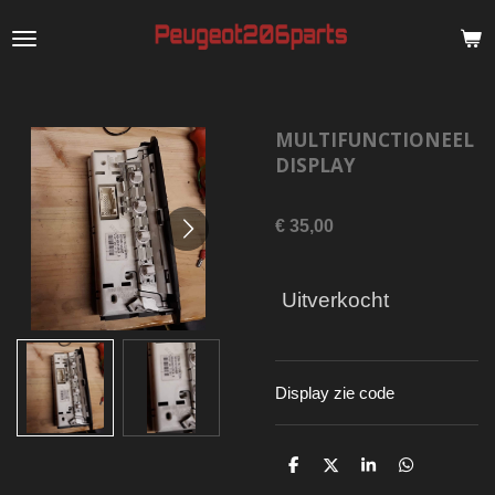
Ga
direct
naar
de
MULTIFUNCTIONEEL
hoofdinhoud
DISPLAY
€ 35,00
Uitverkocht
Display zie code
D
D
S
D
e
e
h
e