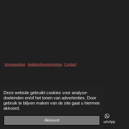
l
e
a
l
e
l
r
e
n
e
n
Voorwaarden
betalen/leveren/retour
Contact
Deze website gebruikt cookies voor analyse-
doeleinden en/of het tonen van advertenties. Door
gebruik te blijven maken van de site gaat u hiermee
akkoord.
Akkoord
Telefoonnummer
Kaart
WhatsApp