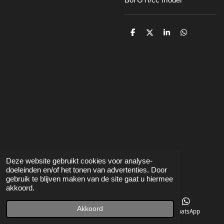
D
D
S
D
e
e
h
e
l
e
a
l
e
l
r
e
n
e
n
Voorwaarden
betalen/leveren/retour
Contact
Deze website gebruikt cookies voor analyse-
doeleinden en/of het tonen van advertenties. Door
gebruik te blijven maken van de site gaat u hiermee
akkoord.
Akkoord
Telefoonnummer
Kaart
WhatsApp