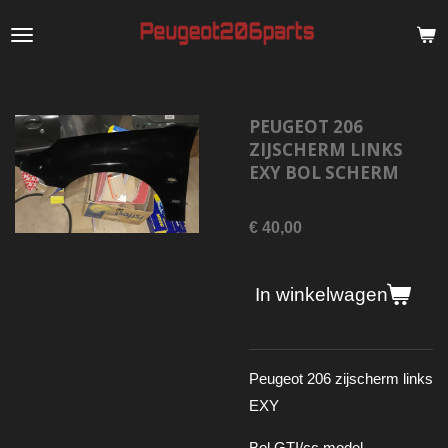
Ga
direct
naar
de
PEUGEOT 206
hoofdinhoud
ZIJSCHERM LINKS
EXY BOL SCHERM
€ 40,00
In winkelwagen
Peugeot 206 zijscherm links
EXY
Bol GTI/cc model