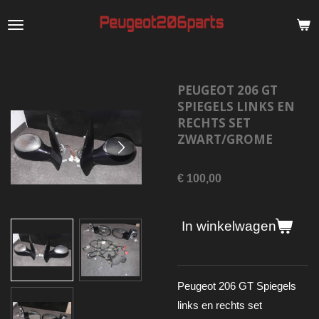
Ga
direct
naar
de
PEUGEOT 206 GT
hoofdinhoud
SPIEGELS LINKS EN
RECHTS SET
ZWART/GROME
€ 100,00
In winkelwagen
Peugeot 206 GT Spiegels
links en rechts set