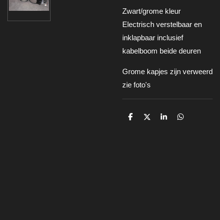
Zwart/grome kleur
Electrisch verstelbaar en
inklapbaar inclusief
kabelboom beide deuren
Grome kapjes zijn verweerd
zie foto's
D
D
S
D
e
e
h
e
l
e
a
l
e
l
r
e
n
e
n