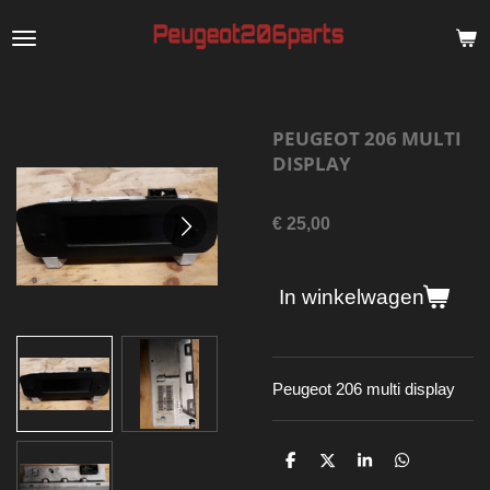
Ga
direct
naar
de
PEUGEOT 206 MULTI
hoofdinhoud
DISPLAY
€ 25,00
In winkelwagen
Peugeot 206 multi display
D
D
S
D
e
e
h
e