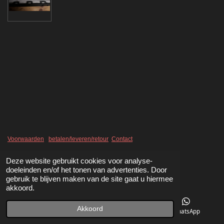
l
e
a
l
e
l
r
e
n
e
n
Voorwaarden
betalen/leveren/retour
Contact
Deze website gebruikt cookies voor analyse-
doeleinden en/of het tonen van advertenties. Door
gebruik te blijven maken van de site gaat u hiermee
akkoord.
Akkoord
Telefoonnummer
Kaart
WhatsApp