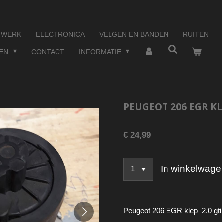
TWERK
ELECTRONICA
VELGEN EN BANDEN
RUITEN
TEN
CONTACT
INFORMATIE
PEUGEOT 206 EGR KLE
€ 24,99
In winkelwage
Peugeot 206 EGR klep 2.0 gt