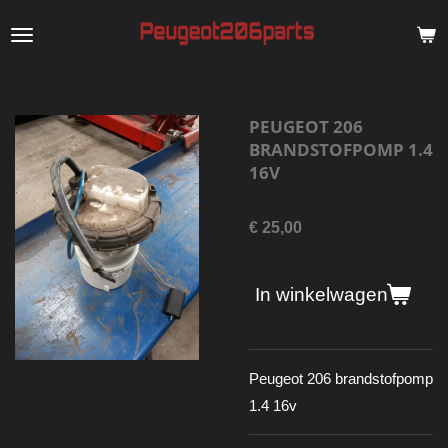
Ga
direct
naar
de
PEUGEOT 206
hoofdinhoud
BRANDSTOFPOMP 1.4
16V
€ 25,00
In winkelwagen
Peugeot 206 brandstofpomp
1.4 16v