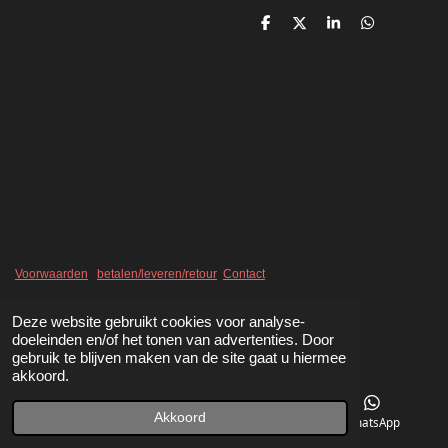
D
D
S
D
e
e
h
e
l
e
a
l
e
l
r
e
n
e
n
Voorwaarden
betalen/leveren/retour
Contact
Deze website gebruikt cookies voor analyse-
doeleinden en/of het tonen van advertenties. Door
gebruik te blijven maken van de site gaat u hiermee
akkoord.
Akkoord
Telefoonnummer
Kaart
WhatsApp