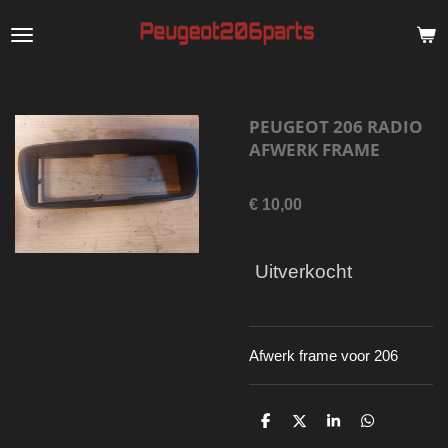
Ga
direct
naar
de
PEUGEOT 206 RADIO
hoofdinhoud
AFWERK FRAME
€ 10,00
Uitverkocht
Afwerk frame voor 206
D
D
S
D
e
e
h
e