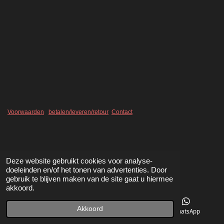
l
e
a
l
e
l
r
e
n
e
n
Voorwaarden
betalen/leveren/retour
Contact
Deze website gebruikt cookies voor analyse-
doeleinden en/of het tonen van advertenties. Door
gebruik te blijven maken van de site gaat u hiermee
akkoord.
Akkoord
Telefoonnummer
Kaart
WhatsApp