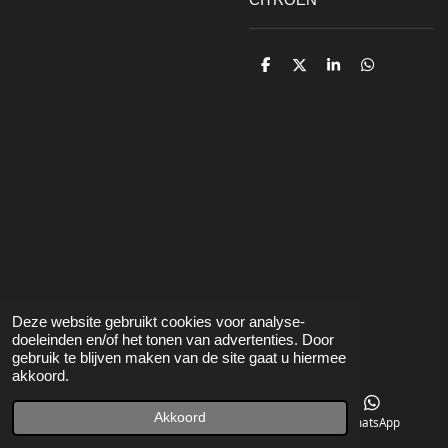
D
D
S
D
e
e
h
e
l
e
a
l
e
l
r
e
n
e
n
Voorwaarden
betalen/leveren/retour
Contact
Deze website gebruikt cookies voor analyse-
doeleinden en/of het tonen van advertenties. Door
gebruik te blijven maken van de site gaat u hiermee
akkoord.
Akkoord
Telefoonnummer
Kaart
WhatsApp