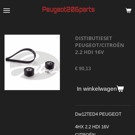
Ga
direct
naar
de
DISTIBUTIESET
hoofdinhoud
PEUGEOT/CITROËN
2.2 HDI 16V
€ 90,13
In winkelwagen
Dw12TED4 PEUGEOT
4HX 2.2 HDI 16V
CITROËN