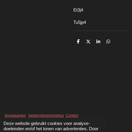
Et3j4
Tu5jp4
D
D
S
D
e
e
h
e
l
e
a
l
e
l
r
e
n
e
n
Voorwaarden
betalen/leveren/retour
Contact
Deze website gebruikt cookies voor analyse-
doeleinden en/of het tonen van advertenties. Door