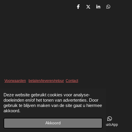
D
D
S
D
e
e
h
e
l
e
a
l
e
l
r
e
n
e
n
Voorwaarden
betalen/leveren/retour
Contact
Deze website gebruikt cookies voor analyse-
doeleinden en/of het tonen van advertenties. Door
gebruik te blijven maken van de site gaat u hiermee
akkoord.
Akkoord
Telefoonnummer
Kaart
WhatsApp