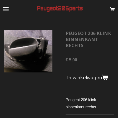
Ga
direct
naar
de
PEUGEOT 206 KLINK
hoofdinhoud
BINNENKANT
RECHTS
€ 5,00
In winkelwagen
Peugeot 206 klink
binnenkant rechts